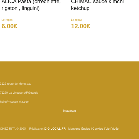
ALICA Pasta (orrechiette,
CHIMAC sauce kimchi
rigatoni, linguini)
ketchup
Le repas
Le repas
6.00
€
12.00
€
AJOUTER AU PANIER
AJOUTER AU PANIER
3126 route de Montceau
71250 La vineuse s/Frégande
hello@maison-rita.com
Instagram
CHEZ RITA © 2025 – Réalisation
DIGILOCAL.FR
|
Mentions légales
|
Cookies
|
Vie Privée