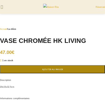
Réservat
Accueil
La déco
VASE CHROMÉE HK LIVING
47.00
€
1 en stock
AJOUTER AU PANIER
Description
20x15x32,5cm
Informations complémentaires