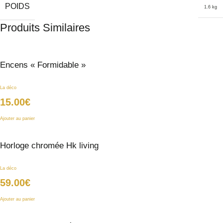
POIDS
1.6 kg
Produits Similaires
Encens « Formidable »
La déco
15.00
€
Ajouter au panier
Horloge chromée Hk living
La déco
59.00
€
Ajouter au panier